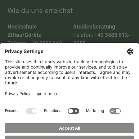
Wie du uns erreichst
Hochschule
Studienberatung
Zittau/Görlitz
Telefon:
+49 3583 612-
Telefon:
+49 3583 612-
3055
0
WhatsApp:
+49 173
Mail:
info(at)hszg.de
2086748
Mail:
stud.info(at)hszg.de
Datenschutzerklärung
Impressum
Barrierefreiheitserklärung