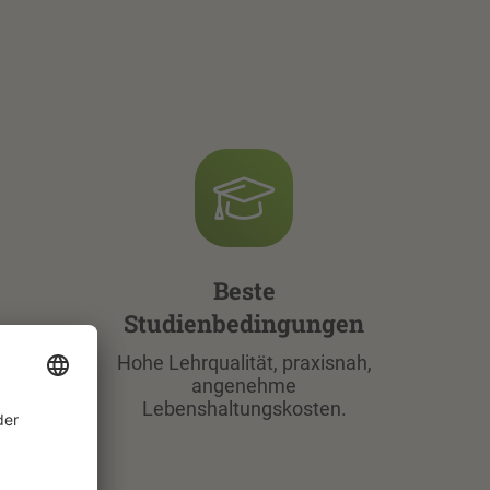
Beste
Studienbedingungen
Master
Hohe Lehrqualität, praxisnah,
oder
angenehme
Lebenshaltungskosten.