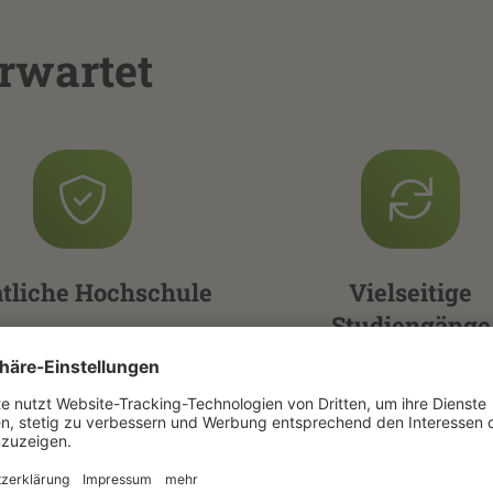
rwartet
atliche Hochschule
Vielseitige
Studiengänge
ternational anerkannt,
Bachelor, Diplom oder 
orschungsstark, Top-
- teilweise auch dual 
Infrastruktur.
kooperativ.