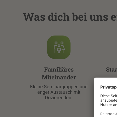
Was dich bei uns e
Familiäres
Sta
Miteinander
Kleine Seminargruppen und
In
enger Austausch mit
f
Dozierenden.