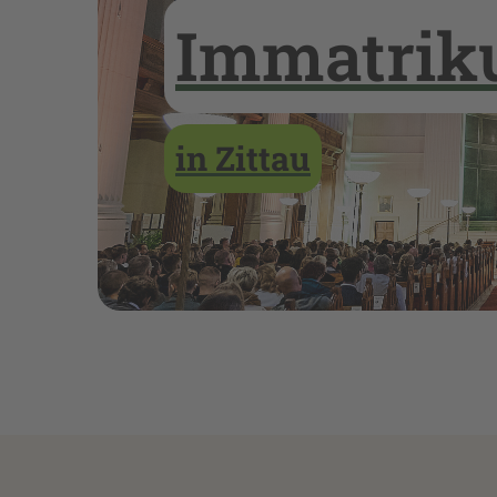
Immatriku
in Zittau