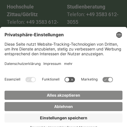
Hochschule
Studienberatung
Zittau/Görlitz
Telefon:
+49 3583 612-
Telefon:
+49 3583 612-
3055
0
WhatsApp:
+49 173
Mail:
info(at)hszg.de
2086748
Mail:
stud.info(at)hszg.de
Alle Studiengänge
Datenschutz
Transparenzgesetz
Kontakt
Lageplan
Impressum
Barrierefreiheit
Presse