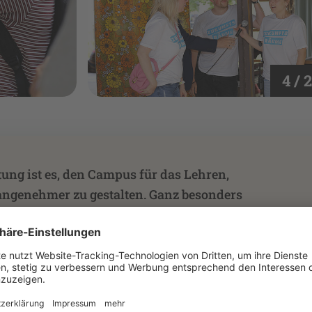
4 / 
tung ist es, den Campus für das Lehren,
angenehmer zu gestalten. Ganz besonders
gement unserer Studierenden, die mit der
altung und ihren zahlreichen Ideen und
lägen die Zukunft ihrer Hochschule aktiv
rategische Hochschulprojekt ZukLOS einen