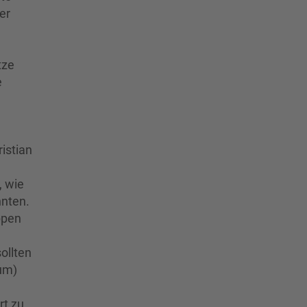
er
tze
e
istian
, wie
nnten.
ppen
ollten
um)
rt zu