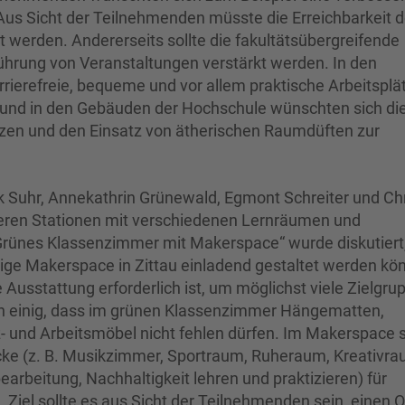
us Sicht der Teilnehmenden müsste die Erreichbarkeit d
 werden. Andererseits sollte die fakultätsübergreifende
hrung von Veranstaltungen verstärkt werden. In den
rierefreie, bequeme und vor allem praktische Arbeitsplä
und in den Gebäuden der Hochschule wünschten sich di
nzen und den Einsatz von ätherischen Raumdüften zur
rk Suhr, Annekathrin Grünewald, Egmont Schreiter und Chr
reren Stationen mit verschiedenen Lernräumen und
Grünes Klassenzimmer mit Makerspace“ wurde diskutiert
ge Makerspace in Zittau einladend gestaltet werden kö
Ausstattung erforderlich ist, um möglichst viele Zielgru
h einig, dass im grünen Klassenzimmer Hängematten,
z- und Arbeitsmöbel nicht fehlen dürfen. Im Makerspace s
ke (z. B. Musikzimmer, Sportraum, Ruheraum, Kreativra
earbeitung, Nachhaltigkeit lehren und praktizieren) für
iel sollte es aus Sicht der Teilnehmenden sein, einen O