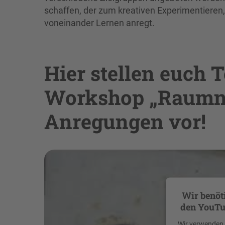
schaffen, der zum kreativen Experimentiere
voneinander Lernen anregt.
Hier stellen euch
Workshop „Raumnu
Anregungen vor!
Wir benöt
den YouTu
Wir verwenden e