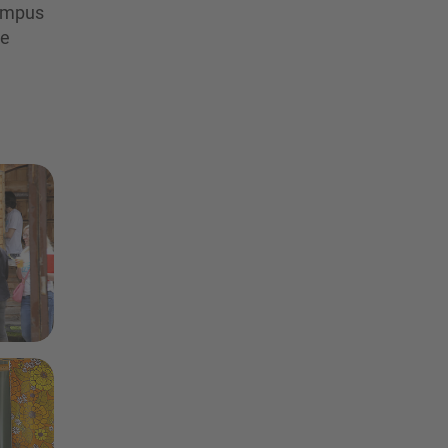
campus
ie