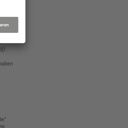
S)
rhaben
te“
rte