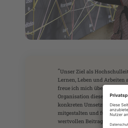
“
Unser Ziel als Hochschullei
Lernen, Leben und Arbeiten 
freue ich mich über das Enga
Organisation dieser Veranst
konkreten Umsetzungsvorsch
mitgestalten und für das st
”
wertvollen Beitrag leisten.