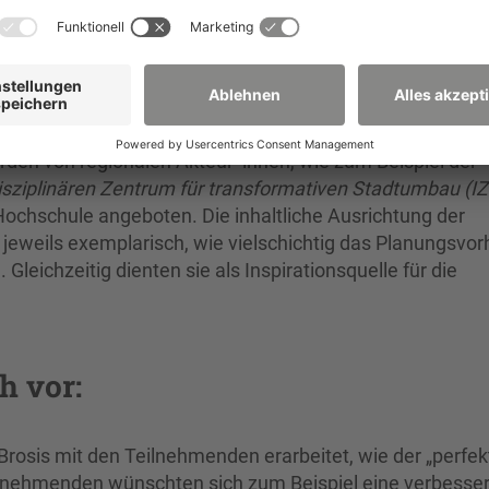
ch, Rektor der Hochschule Zittau/Görlitz
en von regionalen Akteur*innen, wie zum Beispiel der
isziplinären Zentrum für transformativen Stadtumbau (IZ
ochschule angeboten. Die inhaltliche Ausrichtung der
eweils exemplarisch, wie vielschichtig das Planungsvo
Gleichzeitig dienten sie als Inspirationsquelle für die
h vor:
Brosis mit den Teilnehmenden erarbeitet, wie der „perfek
ilnehmenden wünschten sich zum Beispiel eine verbesse