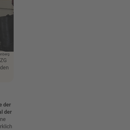
enberg
SZG
rden
e der
l der
ine
rklich