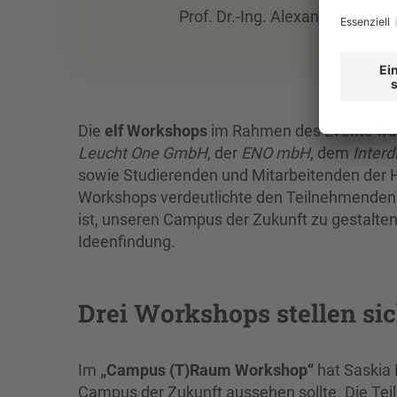
Prof. Dr.-Ing. Alexander Kratzs
Die
elf Workshops
im Rahmen des Events wurd
Leucht One GmbH
, der
ENO mbH
, dem
Interd
sowie Studierenden und Mitarbeitenden der H
Workshops verdeutlichte den Teilnehmenden j
ist, unseren Campus der Zukunft zu gestalten. 
Ideenfindung.
Drei Workshops stellen sic
Im
„Campus (T)Raum Workshop“
hat Saskia 
Campus der Zukunft aussehen sollte. Die Te