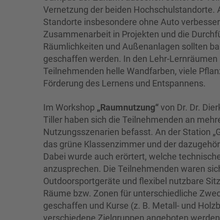
Vernetzung der beiden Hochschulstandorte. A
Standorte insbesondere ohne Auto verbessert
Zusammenarbeit in Projekten und die Durchfü
Räumlichkeiten und Außenanlagen sollten bar
geschaffen werden. In den Lehr-Lernräumen 
Teilnehmenden helle Wandfarben, viele Pfla
Förderung des Lernens und Entspannens.
Im Workshop
„Raumnutzung“
von Dr. Dr. Die
Tiller haben sich die Teilnehmenden an meh
Nutzungsszenarien befasst. An der Station „
das grüne Klassenzimmer und der dazugehöri
Dabei wurde auch erörtert, welche technische 
anzusprechen. Die Teilnehmenden waren sic
Outdoorsportgeräte und flexibel nutzbare Sit
Räume bzw. Zonen für unterschiedliche Zwec
geschaffen und Kurse (z. B. Metall- und Holzb
verschiedene Zielgruppen angeboten werden. Z