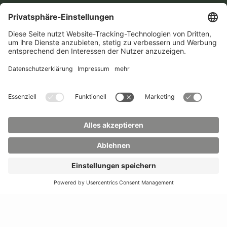
0
WhatsApp:
+49 173
Mail:
info(at)hszg.de
2086748
Mail:
stud.info(at)hszg.de
Alle Studiengänge
Datenschutz
Transparenzgesetz
Kontakt
Lageplan
Impressum
Barrierefreiheit
Presse