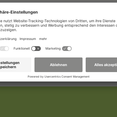
-Mail unter
kinderakademie(at)hszg.de
vorgenommen