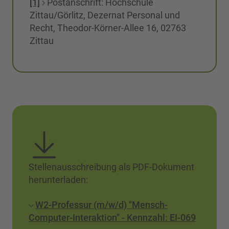
[1]
Postanschrift: Hochschule
Zittau/Görlitz, Dezernat Personal und
Recht, Theodor-Körner-Allee 16, 02763
Zittau
Stellenausschreibung als PDF-Dokument
herunterladen:
W2-Professur (m/w/d) "Mensch-
Computer-Interaktion" - Kennzahl: EI-069