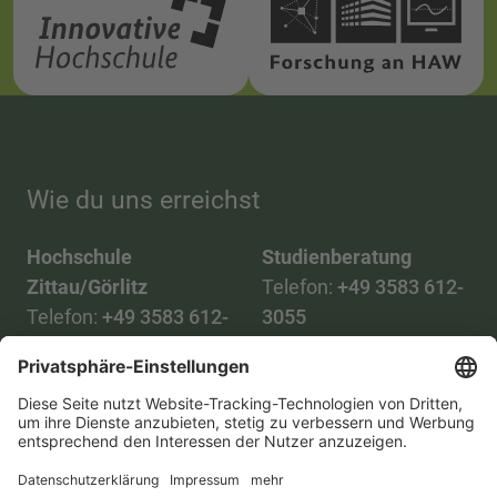
Wie du uns erreichst
Hochschule
Studienberatung
Zittau/Görlitz
Telefon:
+49 3583 612-
Telefon:
+49 3583 612-
3055
0
WhatsApp:
+49 173
Mail:
info(at)hszg.de
2086748
Mail:
stud.info(at)hszg.de