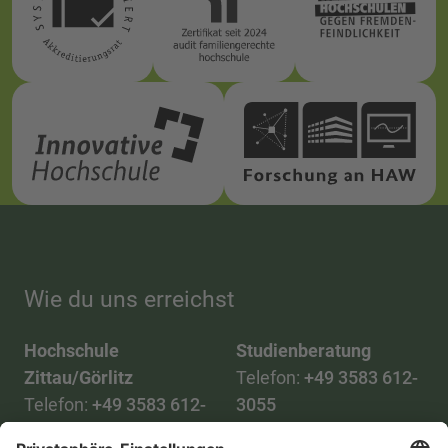
Wie du uns erreichst
Hochschule
Studienberatung
Zittau/Görlitz
Telefon:
+49 3583 612-
Telefon:
+49 3583 612-
3055
0
WhatsApp:
+49 173