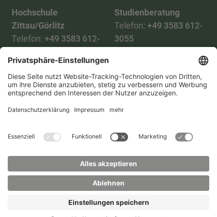
Hochschule
Studienberatung
Zittau/Görlitz
Telefon:
+49 3583 612-
Telefon:
+49 3583 612-
3055
0
WhatsApp:
+49 173
Mail:
info(at)hszg.de
2086748
Mail:
stud.info(at)hszg.de
Alle Studiengänge
Datenschutz
Transparenzgesetz
Kontakt
Lageplan
Impressum
Barrierefreiheit
Presse