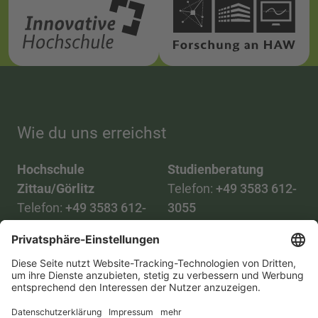
Wie du uns erreichst
Hochschule
Studienberatung
Zittau/Görlitz
Telefon:
+49 3583 612-
Telefon:
+49 3583 612-
3055
0
WhatsApp:
+49 173
Mail:
info(at)hszg.de
2086748
Mail:
stud.info(at)hszg.de