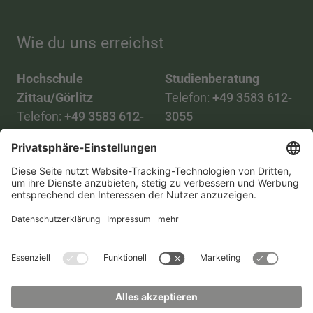
Wie du uns erreichst
Hochschule
Studienberatung
Zittau/Görlitz
Telefon:
+49 3583 612-
Telefon:
+49 3583 612-
3055
0
WhatsApp:
+49 173
Mail:
info(at)hszg.de
2086748
Mail:
stud.info(at)hszg.de
Alle Studiengänge
Datenschutz
Transparenzgesetz
Kontakt
Lageplan
Impressum
Barrierefreiheit
Presse