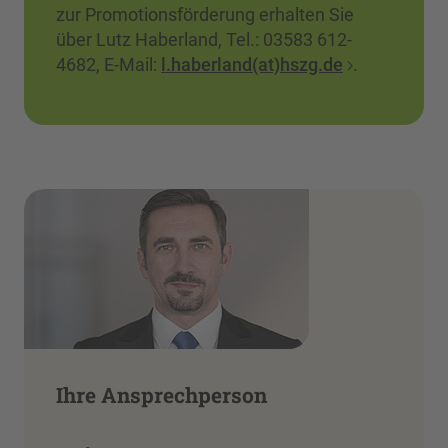
zur Promotionsförderung erhalten Sie
über Lutz Haberland, Tel.: 03583 612-
4682, E-Mail:
l.haberland(at)hszg.de
.
Ihre Ansprechperson