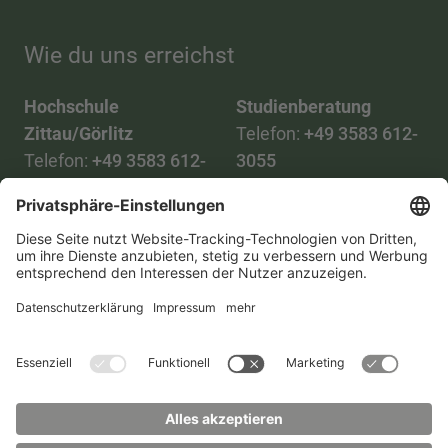
Wie du uns erreichst
Hochschule
Studienberatung
Zittau/Görlitz
Telefon:
+49 3583 612-
Telefon:
+49 3583 612-
3055
0
WhatsApp:
+49 173
Mail:
info(at)hszg.de
2086748
Mail:
stud.info(at)hszg.de
Alle Studiengänge
Datenschutz
Transparenzgesetz
Kontakt
Lageplan
Impressum
Barrierefreiheit
Presse