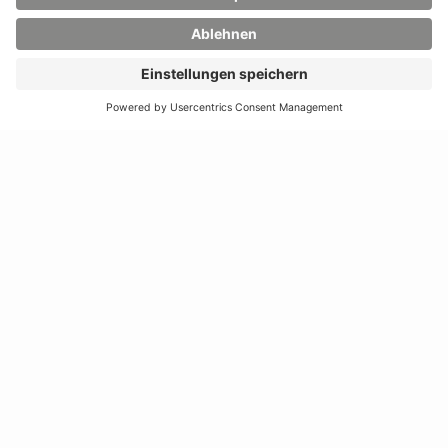
Telefon:
+49 3583 612-
3055
0
WhatsApp:
+49 173
Mail:
info(at)hszg.de
2086748
Mail:
stud.info(at)hszg.de
Alle Studiengänge
Datenschutz
Transparenzgesetz
Kontakt
Lageplan
Impressum
Barrierefreiheit
Presse