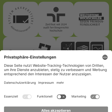
Wie du uns erreichst
Hochschule
Studienberatung
Zittau/Görlitz
Telefon:
+49 3583 612-