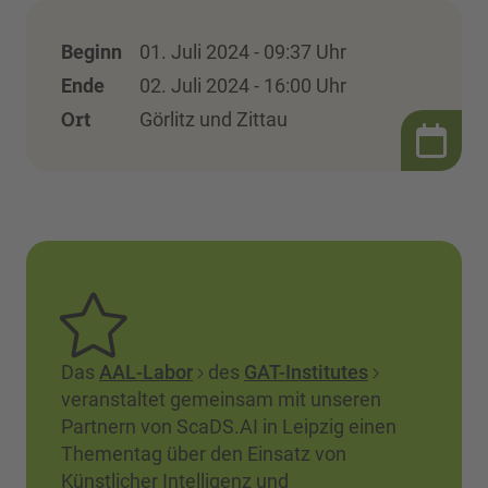
Beginn
01. Juli 2024 - 09:37 Uhr
Ende
02. Juli 2024 - 16:00 Uhr
Ort
Görlitz und Zittau
Das
AAL-Labor
des
GAT-Institutes
veranstaltet gemeinsam mit unseren
Partnern von ScaDS.AI in Leipzig einen
Thementag über den Einsatz von
Künstlicher Intelligenz und