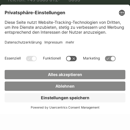
0
WhatsApp:
+49 173
Mail:
info(at)hszg.de
2086748
Mail:
stud.info(at)hszg.de
Alle Studiengänge
Datenschutz
Transparenzgesetz
Kontakt
Lageplan
Impressum
Barrierefreiheit
Presse