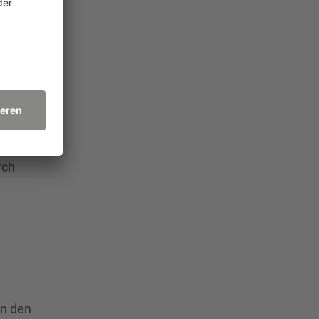
 der
rch
n den