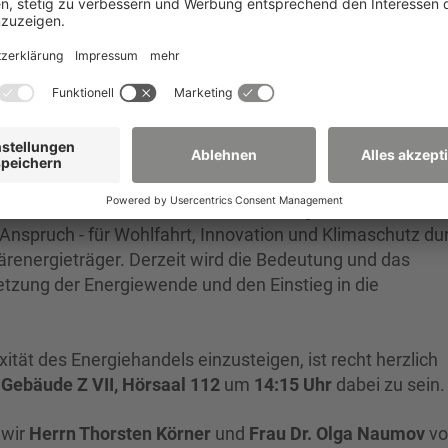
 und systemrelevanter Industriezweig ist, wurde Vielen in
zhaft bewusst. Der wettbewerblich organisierte
 Anspruch - für Wohlfahrt, Innovation und Klimaschutz du
märenergieträger. Derzeit wird die Bedeutung und das
tzung der Energiewende und den Einstieg in die
ität des Energiehandels einzusteigen, ist recht herzlich
m
Gebäude Z VII, Hörsaal 112
um
14:15 Uhr
dabei zu sein.
 wir
Herrn Thorsten Körner
und
Frau Dr. Olga Naumov
vo