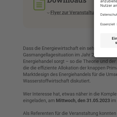
Flyer zur Veranstaltung
Dass die Energiewirtschaft ein sehr wichtiger
Gasmangellagesituation im Jahr 2022 schmer
Energiehandel sorgt – so die Theorie und der
die die effiziente Allokation der knappen Pri
Marktdesign des Energiehandels für die Umse
Wasserstoffwirtschaft diskutiert.
Wer Interesse hat, etwas näher in die Komplex
eingeladen, am
Mittwoch, den 31.05.2023
i
Als Referenten für die Veranstaltung konnten