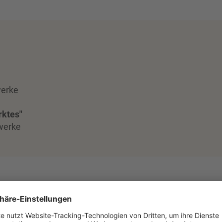
werke
rktes"
twerke