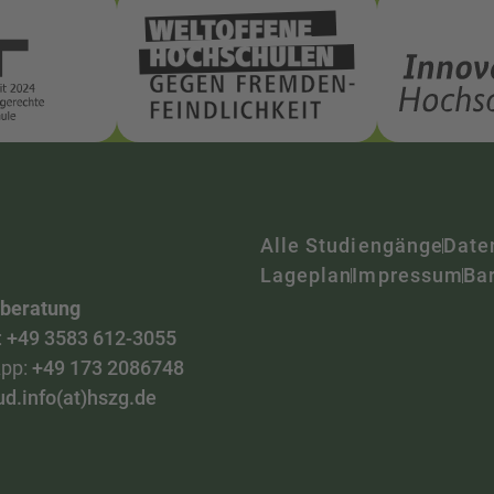
Alle Studiengänge
Date
Lageplan
Impressum
Bar
nberatung
:
+49 3583 612-3055
pp:
+49 173 2086748
ud.info(at)hszg.de