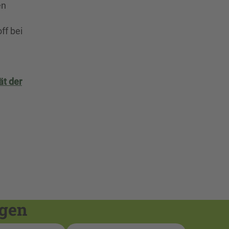
en
.
ff bei
ät der
ngen