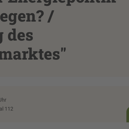
egen? /
 des
marktes"
Uhr
al 112