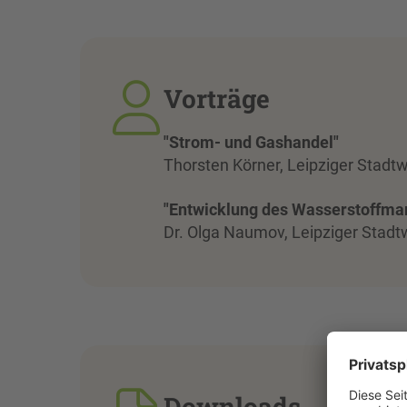
Vorträge
"Strom- und Gashandel"
Thorsten Körner, Leipziger Stadt
"Entwicklung des Wasserstoffma
Dr. Olga Naumov, Leipziger Stad
Downloads