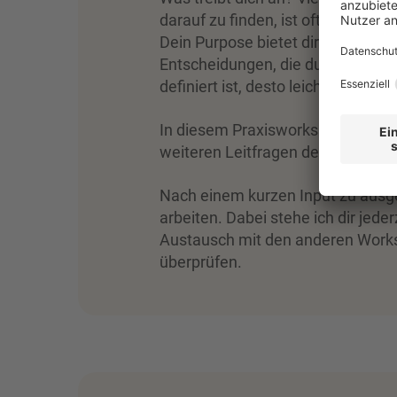
darauf zu finden, ist oft gar nich
Dein Purpose bietet dir - neben d
Entscheidungen, die du in deinem
definiert ist, desto leichter werd
In diesem Praxisworkshop wirst du
weiteren Leitfragen deinen inner
Nach einem kurzen Input zu ausg
arbeiten. Dabei stehe ich dir jed
Austausch mit den anderen Worksh
überprüfen.