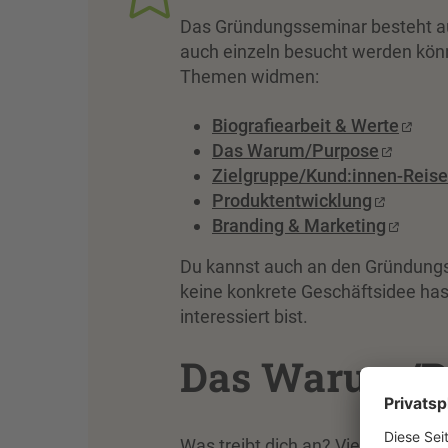
Das Gründungsseminar besteht au
auch einzeln besucht werden kön
Themen widmen:
Biografiearbeit & Werte
Das Warum/Purpose
Zielgruppe/Kund:innen-Reise
Produktentwicklung
Branding & Marketing
Du kannst auch an den Gründung
keine konkrete Geschäftsidee ha
interessiert bist.
Das Warum/P
Was treibt dich an? Vielleicht has