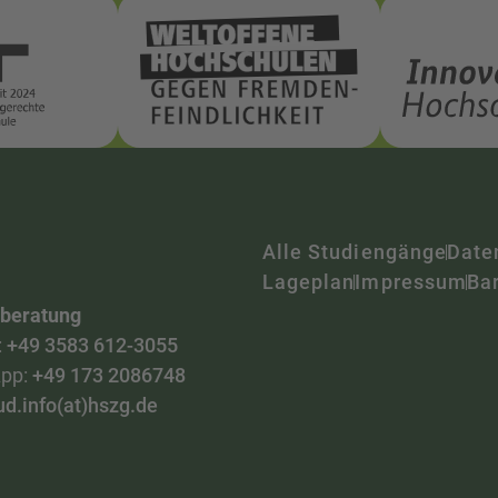
Alle Studiengänge
Date
Lageplan
Impressum
Bar
nberatung
:
+49 3583 612-3055
pp:
+49 173 2086748
ud.info(at)hszg.de