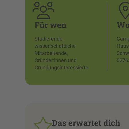
Für wen
W
Studierende,
Camp
wissenschaftliche
Haus
Mitarbeitende,
Schw
Gründer:innen und
02763
Gründungsinteressierte
Das erwartet dich