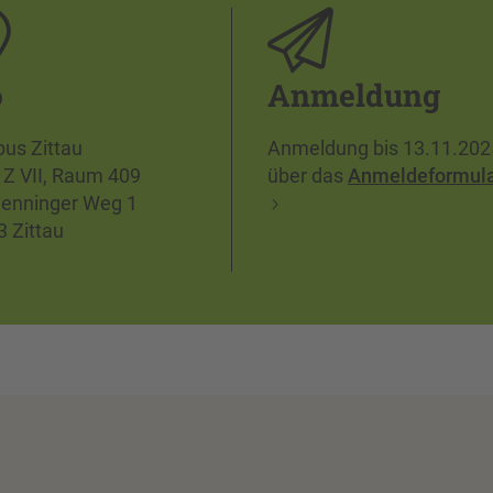
o
Anmeldung
us Zittau
Anmeldung bis 13.11.202
 Z VII, Raum 409
über das
Anmeldeformul
enninger Weg 1
 Zittau