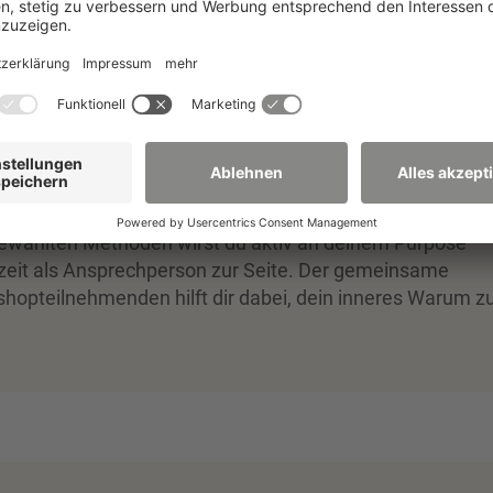
t so leicht, aber vor allem für Unternehmen extrem wichtig.
einen Werten - einen klaren Kompass für alle
 Unternehmen treffen musst. Je klarer dein “Warum"
en dir auch schwere Entscheidungen fallen.
 deshalb mit Hilfe deiner Werte und Prinzipien und
en Antrieb für dich und dein Unternehmen erkunden.
ewählten Methoden wirst du aktiv an deinem Purpose
erzeit als Ansprechperson zur Seite. Der gemeinsame
opteilnehmenden hilft dir dabei, dein inneres Warum z