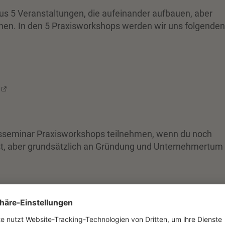
s 5 Veranstaltungen, die aufeinander aufbauen, aber
nen. In den 5 Praxisworkshops werden wir uns folgenden
sseminar Praxisworkshops teilnehmen, wenn du noch
st, aber grundsätzlich an Gründung und Unternehmertum
urpose
t du dir diese Frage schon einmal gestellt. die Antwort