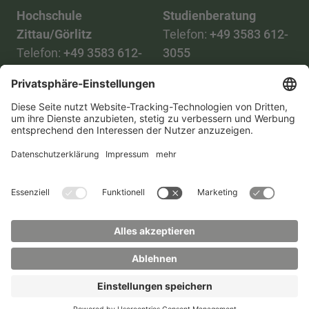
Hochschule
Studienberatung
Zittau/Görlitz
Telefon:
+49 3583 612-
Telefon:
+49 3583 612-
3055
0
WhatsApp:
+49 173
Mail:
info(at)hszg.de
2086748
Mail:
stud.info(at)hszg.de
Alle Studiengänge
Datenschutz
Transparenzgesetz
Kontakt
Lageplan
Impressum
Barrierefreiheit
Presse