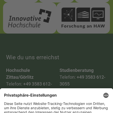
Wie du uns erreichst
Hochschule
Studienberatung
Zittau/Görlitz
Telefon:
+49 3583 612-
Telefon:
+49 3583 612-
3055
0
WhatsApp:
+49 173
Mail:
info(at)hszg.de
2086748
Mail:
stud.info(at)hszg.de