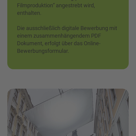
Filmproduktion“ angestrebt wird,
enthalten.
Die ausschließlich digitale Bewerbung mit
einem zusammenhängendem PDF
Dokument, erfolgt über das Online-
Bewerbungsformular.