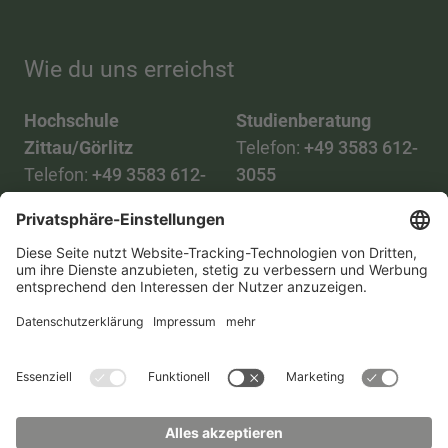
Wie du uns erreichst
Hochschule
Studienberatung
Zittau/Görlitz
Telefon:
+49 3583 612-
Telefon:
+49 3583 612-
3055
0
WhatsApp:
+49 173
Mail:
info(at)hszg.de
2086748
Mail:
stud.info(at)hszg.de
Alle Studiengänge
Datenschutz
Transparenzgesetz
Kontakt
Lageplan
Impressum
Barrierefreiheit
Presse