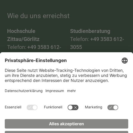
Wie du uns erreichst
Hochschule
Studienberatung
Zittau/Görlitz
Telefon:
+49 3583 612-
Telefon:
+49 3583 612-
3055
0
WhatsApp:
+49 173
Mail:
info(at)hszg.de
2086748
Mail:
stud.info(at)hszg.de
Alle Studiengänge
Datenschutz
Transparenzgesetz
Kontakt
Lageplan
Impressum
Barrierefreiheit
Presse