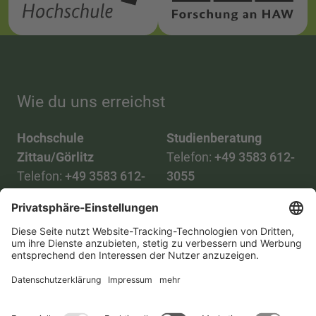
Wie du uns erreichst
Hochschule
Studienberatung
Zittau/Görlitz
Telefon:
+49 3583 612-
Telefon:
+49 3583 612-
3055
0
WhatsApp:
+49 173
Mail:
info(at)hszg.de
2086748
Mail:
stud.info(at)hszg.de
Alle Studiengänge
Datenschutz