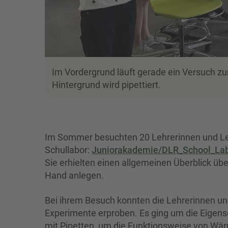
Im Vordergrund läuft gerade ein Versuch z
Hintergrund wird pipettiert.
Im Sommer besuchten 20 Lehrerinnen und Leh
Schullabor:
Juniorakademie/DLR_School_Lab 
Sie erhielten einen allgemeinen Überblick üb
Hand anlegen.
Bei ihrem Besuch konnten die Lehrerinnen und
Experimente erproben. Es ging um die Eigen
mit Pipetten, um die Funktionsweise von Wä