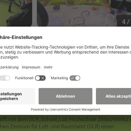
4 /
 wurde natürlich auch gleich ein Termin für einen Besu
e Innenstadt festgelegt. Wir sind sicher, dass diese gen
 und Lehrer.
nfragen!
hafft mit dem DLR_School_Lab Hochschule Zittau/Görlitz 
en Zentrum für Luft- und Raumfahrt (DLR) einen