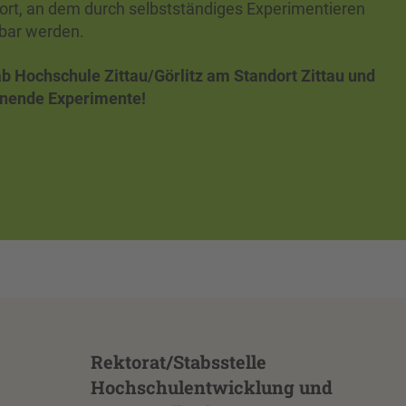
rt, an dem durch selbstständiges Experimentieren
bar werden.
 Hochschule Zittau/Görlitz am Standort Zittau und
annende Experimente!
Rektorat/Stabsstelle
Hochschulentwicklung und