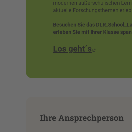
modernen außerschulischen Lerno
aktuelle Forschungsthemen erleb
Besuchen Sie das DLR_School_Lab
erleben Sie mit Ihrer Klasse sp
Los geht´s
Ihre Ansprechperson