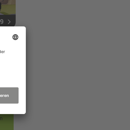
 9
ch
auso
in