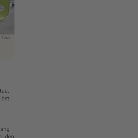
: HSZG
tau.
lbst
gang
e, den