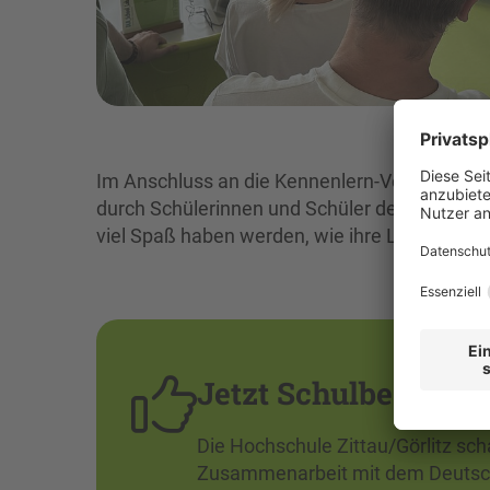
Im Anschluss an die Kennenlern-Veranstaltung
durch Schülerinnen und Schüler der Oberschul
viel Spaß haben werden, wie ihre Lehrerinnen
Jetzt Schulbesuch a
Die Hochschule Zittau/Görlitz sc
Zusammenarbeit mit dem Deutsch