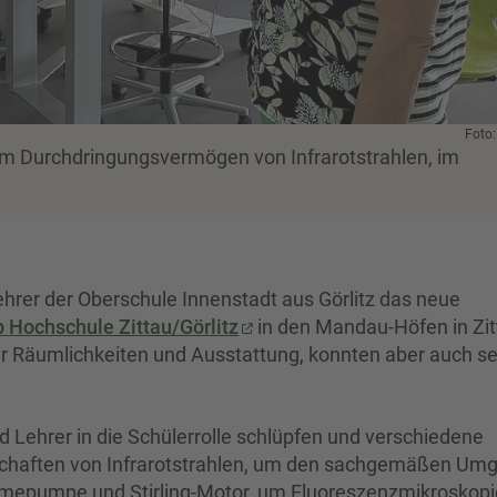
Foto
um Durchdringungsvermögen von Infrarotstrahlen, im
rer der Oberschule Innenstadt aus Görlitz das neue
Hochschule Zittau/Görlitz
in den Mandau-Höfen in Zit
er Räumlichkeiten und Ausstattung, konnten aber auch se
 Lehrer in die Schülerrolle schlüpfen und verschiedene
schaften von Infrarotstrahlen, um den sachgemäßen Um
rmepumpe und Stirling-Motor, um Fluoreszenzmikroskopi