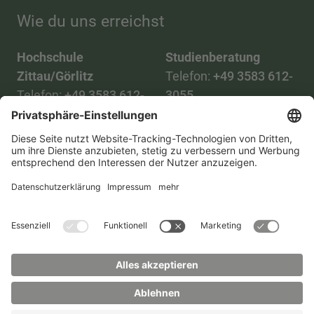
Wie du uns erreichst
Hochschule
Studienberatung
Zittau/Görlitz
Telefon:
+49 3583 612-
Telefon:
+49 3583 612-
3055
0
WhatsApp:
+49 173
Mail:
info(at)hszg.de
2086748
Mail:
stud.info(at)hszg.de
Alle Studiengänge
Datenschutz
Transparenzgesetz
Kontakt
Lageplan
Impressum
Barrierefreiheit
Presse