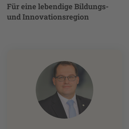
Mehr Informationen
Für eine lebendige Bildungs-
und Innovationsregion
Akzeptieren
powered by
Usercentrics Consent
Management Platform