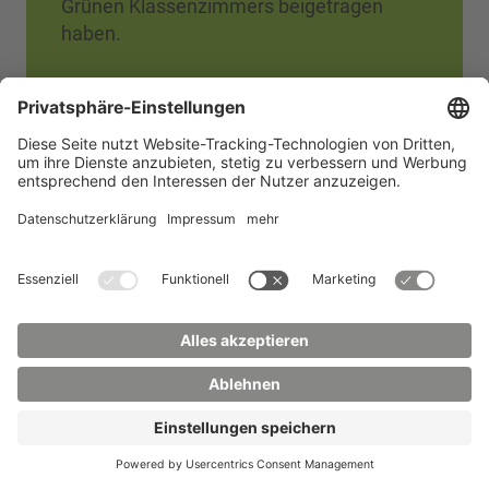
Grünen Klassenzimmers beigetragen
haben.
Besonderer Dank gilt Franziska Schubert,
Mitglied des Sächsischen Landtags, Dr.
Bruno Bartscher und Rocco Kühn vom
Sächsischen Staatsministerium für
Wissenschaft, Kultur und Tourismus
(SMWK), Thomas Zenker,
Oberbürgermeister der Stadt Zittau, sowie
Ute Wunderlich, Geschäftsführerin der
SCHKOLA gGmbH. Ebenso gilt der Dank
den Schülerinnen und Schülern der
SCHKOLA Hartau sowie ihrer
Lernbegleiterin Julia Rother.
Für die Planung und Umsetzung des
Vorhabens danken wir der OSTEG GmbH,