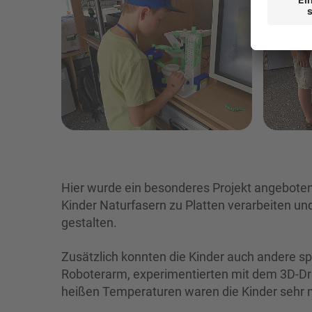
Hier wurde ein besonderes Projekt angebote
Kinder Naturfasern zu Platten verarbeiten un
gestalten.
Zusätzlich konnten die Kinder auch andere s
Roboterarm, experimentierten mit dem 3D-Druc
heißen Temperaturen waren die Kinder sehr m