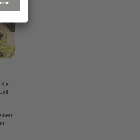
 die
uell
einen
er