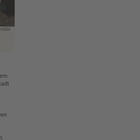
: HSZG
 dem
tadt
ben
n