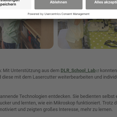
n: Mit Unterstützung aus dem
DLR_School_Lab
konnten
d diese mit dem Lasercutter weiterbearbeiten und individ
pannende Technologien entdecken. Sie bedienten selbst 
ker und lernten, wie ein Mikroskop funktioniert. Trotz d
otiviert und zeigten großes Interesse, mehr zu lernen.