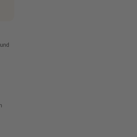
 und
n