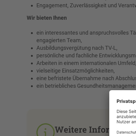
Engagement, Zuverlässigkeit und Veran
Wir bieten Ihnen
ein interessantes und anspruchsvolles Tät
engagierten Team,
Ausbildungsvergütung nach TV-L,
persönliche und fachliche Entwicklungsmö
Arbeiten in einem internationalen Umfeld
vielseitige Einsatzmöglichkeiten,
eine befristete Übernahme nach Abschlus
ein betriebliches Gesundheitsmanagemen
Weitere Informatio