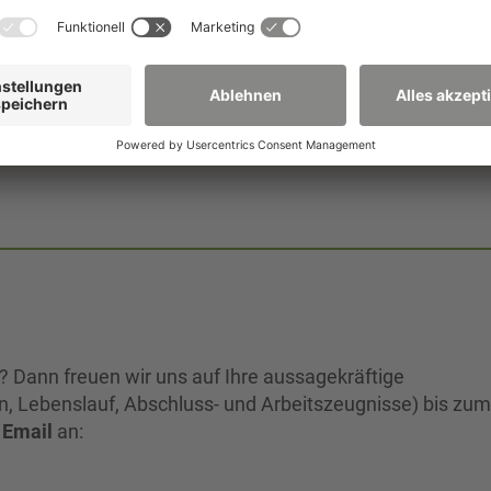
. Die Hochschule Zittau/Görlitz strebt eine ausgewogene
ßt daher die Bewerbung von Personen jeglichen
rsonen werden bei gleicher fachlicher Eignung bevorzu
? Dann freuen wir uns auf Ihre aussagekräftige
, Lebenslauf, Abschluss- und Arbeitszeugnisse) bis zum
 Email
an: