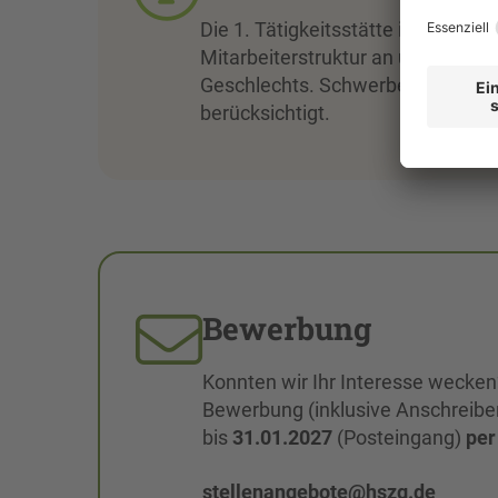
Die 1. Tätigkeitsstätte ist Zittau
Mitarbeiterstruktur an und begrü
Geschlechts. Schwerbehinderte Pe
berücksichtigt.
Bewerbung
Konnten wir Ihr Interesse wecken
Bewerbung (inklusive Anschreiben
bis
31.01.2027
(Posteingang)
per
stellenangebote@hszg.de