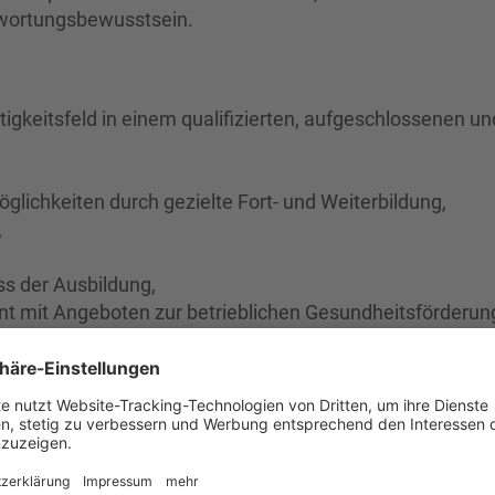
twortungsbewusstsein.
igkeitsfeld in einem qualifizierten, aufgeschlossenen un
glichkeiten durch gezielte Fort- und Weiterbildung,
,
s der Ausbildung,
t mit Angeboten zur betrieblichen Gesundheitsförderun
nen