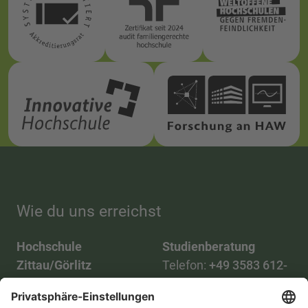
Wie du uns erreichst
Hochschule
Studienberatung
Zittau/Görlitz
Telefon:
+49 3583 612-
Telefon:
+49 3583 612-
3055
0
WhatsApp:
+49 173