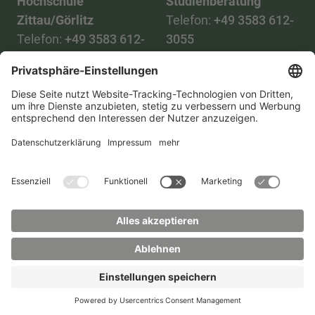
Hochschule
Studienberatung
Zittau/Görlitz
Telefon:
+49 3583 612-
Telefon:
+49 3583 612-
3055
0
WhatsApp:
+49 173
Mail:
info(at)hszg.de
2086748
Mail:
stud.info(at)hszg.de
Alle Studiengänge
Datenschutz
Transparenzgesetz
Kontakt
Lageplan
Impressum
Barrierefreiheit
Presse