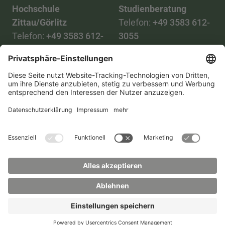
Hochschule
Studienberatung
Zittau/Görlitz
Telefon:
+49 3583 612-
Telefon:
+49 3583 612-
3055
0
WhatsApp:
+49 173
Mail:
info(at)hszg.de
2086748
Mail:
stud.info(at)hszg.de
Alle Studiengänge
Datenschutz
Transparenzgesetz
Kontakt
Lageplan
Impressum
Barrierefreiheit
Presse