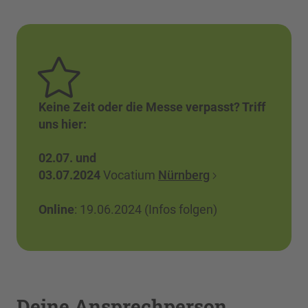
Keine Zeit oder die Messe verpasst? Triff
uns hier:
02.07. und
03.07.2024
Vocatium
Nürnberg
Online
: 19.06.2024 (Infos folgen)
Deine Ansprechperson