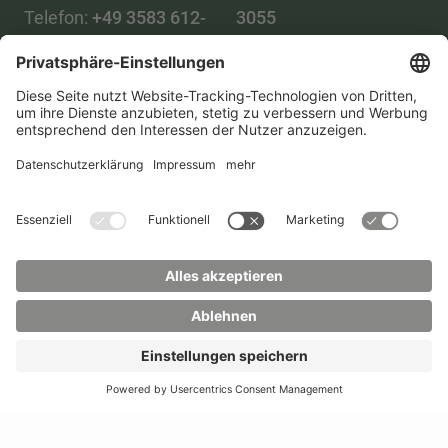
Telefon:
+49 3583 612-
3055
0
WhatsApp:
+49 173
Mail:
info(at)hszg.de
2086748
Mail:
stud.info(at)hszg.de
Alle Studiengänge
Datenschutz
Transparenzgesetz
Kontakt
Lageplan
Impressum
Barrierefreiheit
Presse