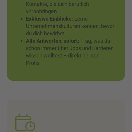
Kontakte, die dich beruflich
voranbringen.
Exklusive Einblicke:
Lerne
Unternehmenskulturen kennen, bevor
du dich bewirbst.
Alle Antworten, sofort:
Frag, was du
schon immer über Jobs und Karrieren
wissen wolltest – direkt bei den
Profis.