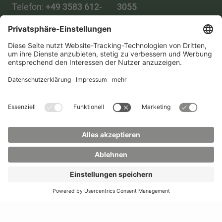
Telefon:
+49 3583 612-
3055
0
WhatsApp:
+49 173
Mail:
info(at)hszg.de
2086748
Mail:
stud.info(at)hszg.de
Alle Studiengänge
Datenschutz
Transparenzgesetz
Kontakt
Lageplan
Impressum
Barrierefreiheit
Presse