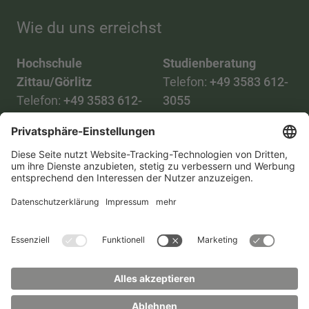
Wie du uns erreichst
Hochschule
Studienberatung
Zittau/Görlitz
Telefon:
+49 3583 612-
Telefon:
+49 3583 612-
3055
0
WhatsApp:
+49 173
Mail:
info(at)hszg.de
2086748
Mail:
stud.info(at)hszg.de
Alle Studiengänge
Datenschutz
Transparenzgesetz
Kontakt
Lageplan
Impressum
Barrierefreiheit
Presse