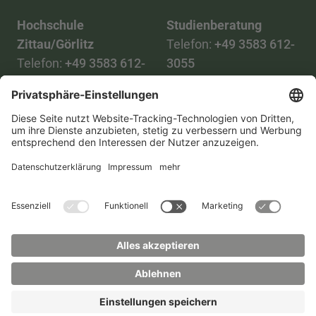
Hochschule
Studienberatung
Zittau/Görlitz
Telefon:
+49 3583 612-
Telefon:
+49 3583 612-
3055
0
WhatsApp:
+49 173
Mail:
info(at)hszg.de
2086748
Mail:
stud.info(at)hszg.de
Alle Studiengänge
Datenschutz
Transparenzgesetz
Kontakt
Lageplan
Impressum
Barrierefreiheit
Presse