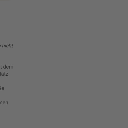
 nicht
it dem
latz
ße
emen