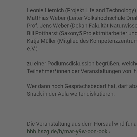
Leonie Liemich (Projekt Life and Technology)
Matthias Weber (Leiter Volkshochschule Drei
Prof. Jens Weber (Dekan Fakultät Naturwiss
Bill Pottharst (Saxony5 Projektmitarbeiter u
Katja Müller (Mitglied des Kompetenzzentrums
e.V.)
zu einer Podiumsdiskussion begrüßen, welche 
Teilnehmer*innen der Veranstaltungen von ih
Wer dann noch Gesprächsbedarf hat, darf abs
Snack in der Aula weiter diskutieren.
Die Veranstaltung aus dem Hörsaal wird für al
bbb.hszg.de/b/mar-y9w-oon-ook