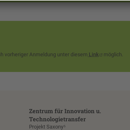
ach vorheriger Anmeldung unter diesem
Link
möglich.
Zentrum für Innovation u.
Technologietransfer
Projekt Saxony⁵