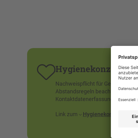
Hygienekonzept
Nachweispflicht für Genesene, G
Abstandsregeln beachten
Kontaktdatenerfassung
Link zum
Hygienekonzept