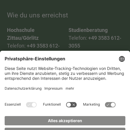
Wie du uns erreichst
Hochschule
Studienberatung
Zittau/Görlitz
Telefon:
+49 3583 612-
Telefon:
+49 3583 612-
3055
0
WhatsApp:
+49 173
Mail:
info(at)hszg.de
2086748
Mail:
stud.info(at)hszg.de
Alle Studiengänge
Datenschutz
Transparenzgesetz
Kontakt
Lageplan
Impressum
Barrierefreiheit
Presse