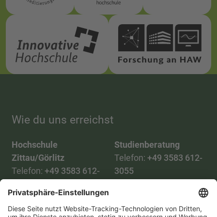
Wie du uns erreichst
Hochschule
Studienberatung
Zittau/Görlitz
Telefon:
+49 3583 612-
Telefon:
+49 3583 612-
3055
0
WhatsApp:
+49 173
Mail:
info(at)hszg.de
2086748
Mail: