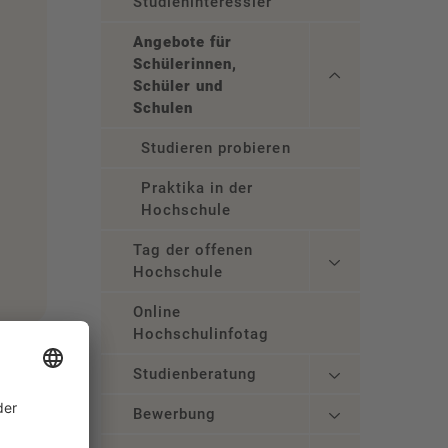
Studieninteressierte
Angebote für
Schülerinnen,
Schüler und
Schulen
Studieren probieren
Praktika in der
Hochschule
Tag der offenen
Hochschule
Online
Hochschulinfotag
Studienberatung
tz
Bewerbung
nd