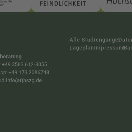
Alle Studiengänge
Date
Lageplan
Impressum
Bar
nberatung
:
+49 3583 612-3055
pp:
+49 173 2086748
ud.info(at)hszg.de