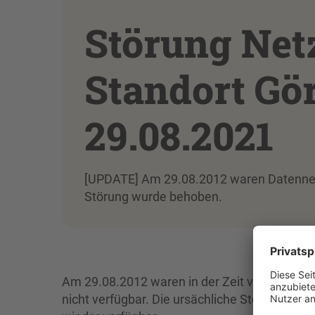
Störung Net
Standort Gör
29.08.2021
[UPDATE] Am 29.08.2012 waren Datennetz 
Störung wurde behoben.
Am 29.08.2012 waren in der Zeit von ca. 19:2
nicht verfügbar. Die ursächliche Störung bei