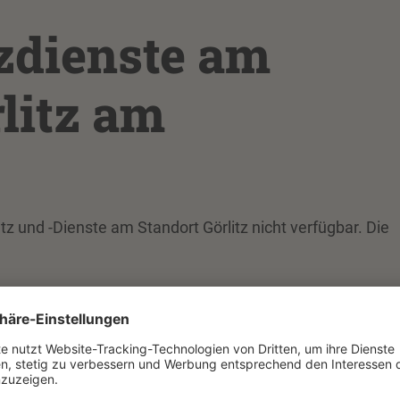
zdienste am
litz am
und -Dienste am Standort Görlitz nicht verfügbar. Die
0 bis 22:00 Uhr Datennetz und -Dienste am Standort Görli
 der Spannungsversorgung wurde behoben, alle Dienste si