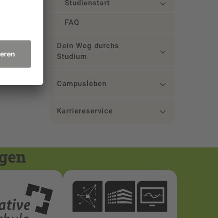
Studienstart
FAQ
Dein Weg durchs
Studium
Campusleben
Karriereservice
ngen