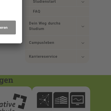
Studienstart
FAQ
Dein Weg durchs
Studium
Campusleben
Karriereservice
ngen