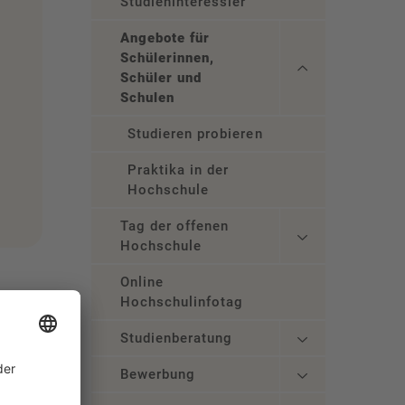
Studieninteressierte
Angebote für
Schülerinnen,
Schüler und
Schulen
Studieren probieren
Praktika in der
Hochschule
Tag der offenen
Hochschule
Online
Hochschulinfotag
Studienberatung
Bewerbung