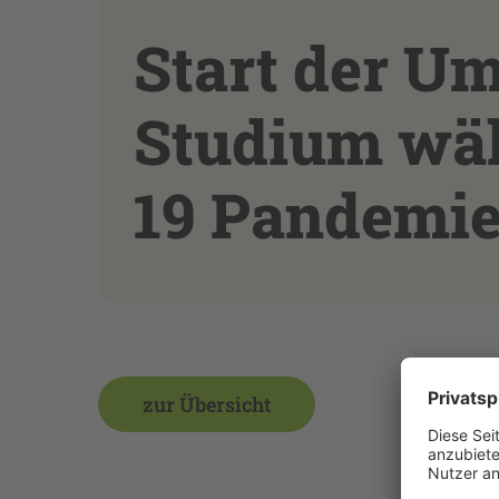
Start der Um
Studium wäh
19 Pandemie
zur Übersicht