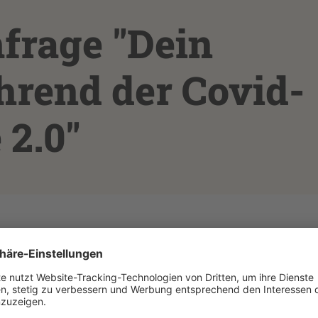
frage "Dein
rend der Covid-
 2.0"