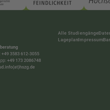
Alle Studiengänge
Date
Lageplan
Impressum
Bar
nberatung
:
+49 3583 612-3055
pp:
+49 173 2086748
ud.info(at)hszg.de