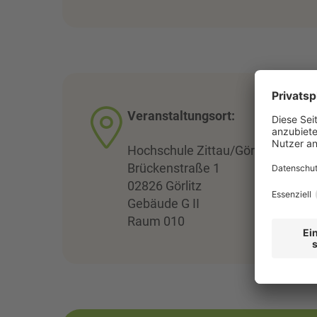
Veranstaltungsort:
Hochschule Zittau/Görlitz
Brückenstraße 1
02826 Görlitz
Gebäude G II
Raum 010