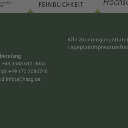
Alle Studiengänge
Date
Lageplan
Impressum
Bar
nberatung
:
+49 3583 612-3055
pp:
+49 173 2086748
ud.info(at)hszg.de