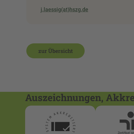
j.laessig(at)hszg.de
zur Übersicht
Auszeichnungen, Akkred