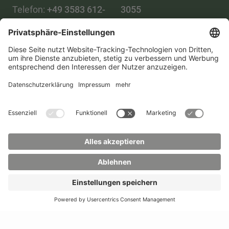
Telefon:
+49 3583 612-
3055
0
WhatsApp:
+49 173
Mail:
info(at)hszg.de
2086748
Mail:
stud.info(at)hszg.de
Alle Studiengänge
Datenschutz
Transparenzgesetz
Kontakt
Lageplan
Impressum
Barrierefreiheit
Presse