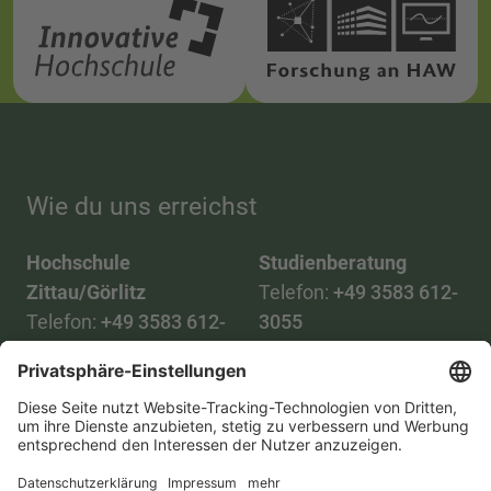
Wie du uns erreichst
Hochschule
Studienberatung
Zittau/Görlitz
Telefon:
+49 3583 612-
Telefon:
+49 3583 612-
3055
0
WhatsApp:
+49 173
Mail:
info(at)hszg.de
2086748
Mail:
stud.info(at)hszg.de