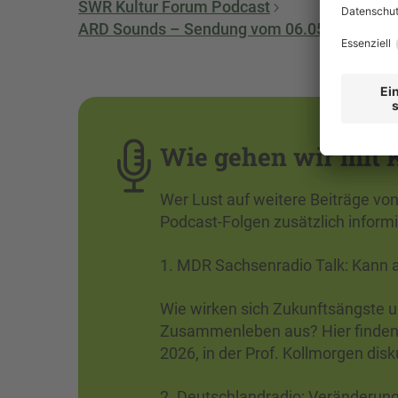
SWR Kultur Forum Podcast
ARD Sounds – Sendung vom 06.05.2026
Wie gehen wir mit 
Wer Lust auf weitere Beiträge vo
Podcast-Folgen zusätzlich inform
1. MDR Sachsenradio Talk: Kann 
Wie wirken sich Zukunftsängste u
Zusammenleben aus? Hier finden 
2026, in der Prof. Kollmorgen dis
2. Deutschlandradio: Veränderun