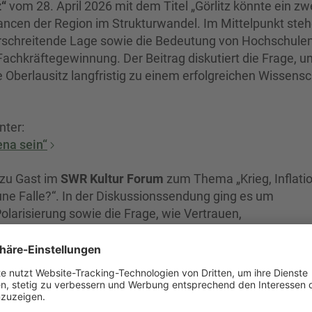
z“
vom 28. April 2026 mit dem Titel „Görlitz könnte ein zw
hancen der Region im Strukturwandel. Im Mittelpunkt steh
berschreitende Lage sowie die Bedeutung von Hochschule
achkräftegewinnung. Der Beitrag diskutiert die Frage, un
 Oberlausitz langfristig zu einem erfolgreichen Wissensc
nter:
ena sein“
 zu Gast im
SWR Kultur Forum
zum Thema „Krieg, Inflatio
ne Falle?“. In der Diskussionssendung ging es um
Polarisierung sowie die Frage, wie Vertrauen,
Zusammenhalt gestärkt werden können. Prof. Kollmorgen
ftlichen Transformationsprozessen und ostdeutschen