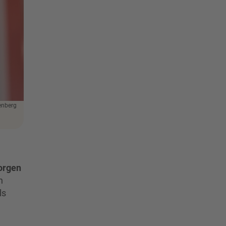
enberg
morgen
n
ls