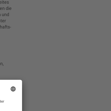
eites
en die
n und
ter
hafts-
n,