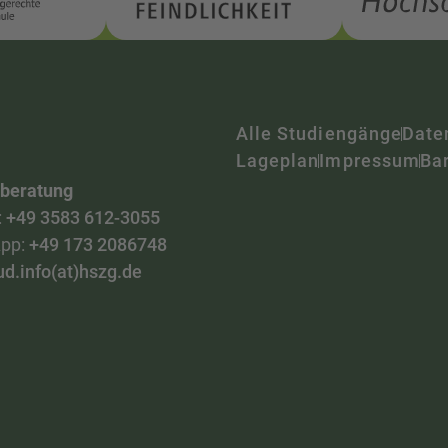
Alle Studiengänge
Date
Lageplan
Impressum
Bar
nberatung
:
+49 3583 612-3055
pp:
+49 173 2086748
ud.info(at)hszg.de