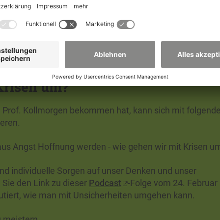
Krisen um?
n Prof. Kollmorgen bekommen hat, kann sich mit folgend
ieren.
aus Angst Hoffnung werden - wie gehen wir mit Krisen u
nd individuelle Sorgen auf unser Denken und unser
Sie den Link zu dieser
Podcast
-Folge vom 24. Februar
kutiert, wie man mit Unsicherheiten umgehen kann.
g meistern