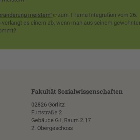
“Veränderung meistern”
zum Thema Integration vom 26.
Was verlangt es einem ab, wenn man aus seinem gewohnte
kommt?
Fakultät Sozialwissenschaften
02826 Görlitz
Furtstraße 2
Gebäude G I, Raum 2.17
2. Obergeschoss