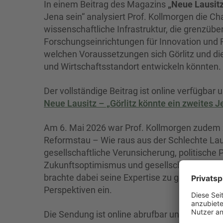
In einem Beitrag des Magazins
„Neue Lausit
Jena sein“ analysiert Prof. Kollmorgen die C
wissenschaftliche Infrastruktur, die grenzü
Forschungseinrichtungen für Innovation und F
welchen Voraussetzungen sich Görlitz und die
und Wirtschaftsstandort entwickeln könnten.
Der vollständige Beitrag ist online verfügbar u
Neue Lausitz – „Görlitz könnte ein zweites J
Am 6. Mai 2026 war Prof. Kollmorgen zudem
Reformstau – Wie raus aus der Schlechte Lau
gesellschaftliche Verunsicherung, politische 
Zukunftsoptimismus und gesellschaftlicher 
brachte dabei seine Expertise zu gesellscha
Perspektiven ein.
Die Sendung ist online abrufbar unter: