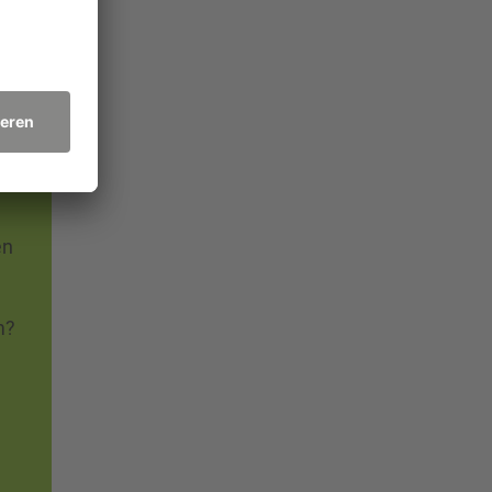
en
m?