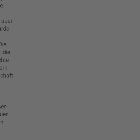
e.
 über
urde
Die
i die
chte
erk
schaft
er-
auer
in