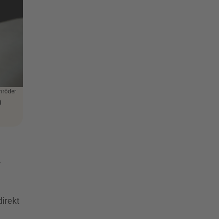
hröder
n
r
irekt