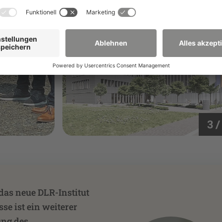
3 /
 das neue DLR-Institut
se ist ein weiterer
ung des