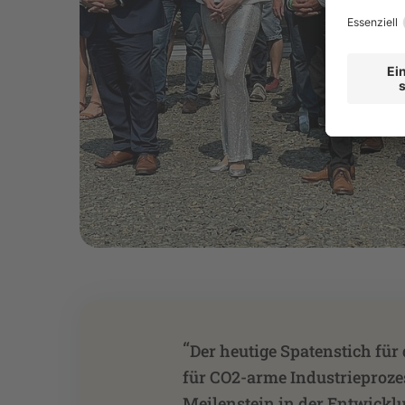
“
Der heutige Spatenstich für
für CO2-arme Industrieprozes
Meilenstein in der Entwickl