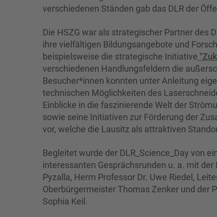
verschiedenen Ständen gab das DLR der Öffent
Die HSZG war als strategischer Partner des D
ihre vielfältigen Bildungsangebote und Forsc
beispielsweise die strategische Initiative
"Zuk
verschiedenen Handlungsfeldern die außerschu
Besucher*innen konnten unter Anleitung eigen
technischen Möglichkeiten des Laserschneid
Einblicke in die faszinierende Welt der Strö
sowie seine Initiativen zur Förderung der Zu
vor, welche die Lausitz als attraktiven Standor
Begleitet wurde der DLR_Science_Day von e
interessanten Gesprächsrunden u. a. mit der
Pyzalla, Herrn Professor Dr. Uwe Riedel, Leiter
Oberbürgermeister Thomas Zenker und der Pro
Sophia Keil.