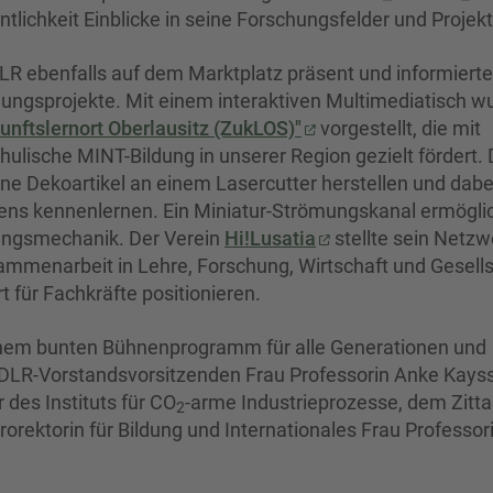
lichkeit Einblicke in seine Forschungsfelder und Projekt
LR ebenfalls auf dem Marktplatz präsent und informierte
hungsprojekte. Mit einem interaktiven Multimediatisch w
unftslernort Oberlausitz (ZukLOS)"
vorgestellt, die mit
lische MINT-Bildung in unserer Region gezielt fördert. 
e Dekoartikel an einem Lasercutter herstellen und dabe
ens kennenlernen. Ein Miniatur-Strömungskanal ermögli
mungsmechanik. Der Verein
Hi!Lusatia
stellte sein Netzw
sammenarbeit in Lehre, Forschung, Wirtschaft und Gesell
t für Fachkräfte positionieren.
inem bunten Bühnenprogramm für alle Generationen und
 DLR-Vorstandsvorsitzenden Frau Professorin Anke Kayss
 des Instituts für CO
-arme Industrieprozesse, dem Zitt
2
rektorin für Bildung und Internationales Frau Professor