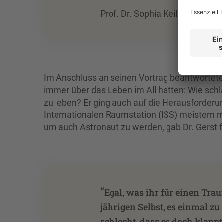
Prof. Dr. Sophia Keil, Prorektor
Im Anschluss an seinen Vortrag beantwortete
immer über das Leben im All hatten: Wie schlä
zu leben? Er ging auch auf die Herausforderu
Internationalen Raumstation (ISS) meistern m
um auch Astronaut zu werden, gab Dr. Gerst 
“
Egal, was ihr für einen Trau
jährigen Selbst, es einmal zu
schlecht, dass es doch klappt