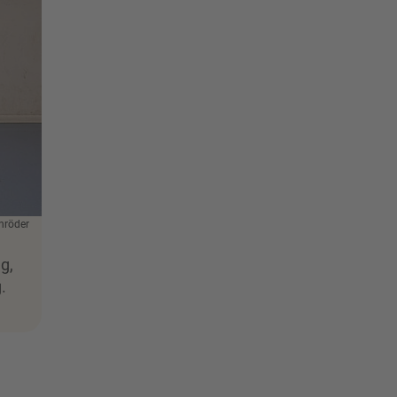
hröder
g,
.