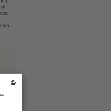
tung
mal
dort
efern