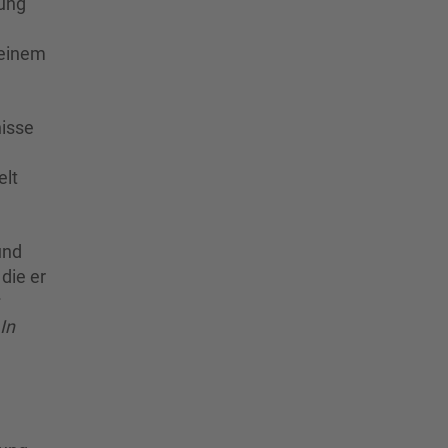
sung
 einem
nisse
elt
und
die er
In