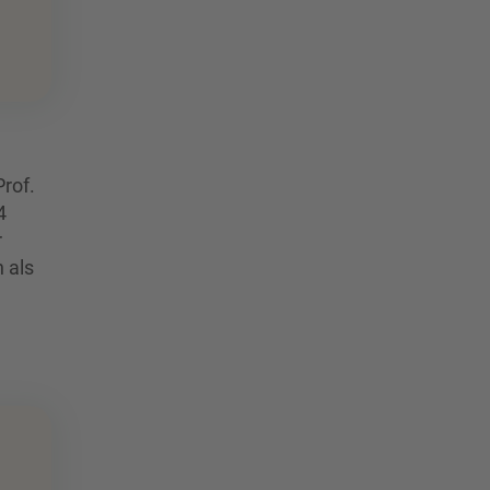
rof.
4
r
 als