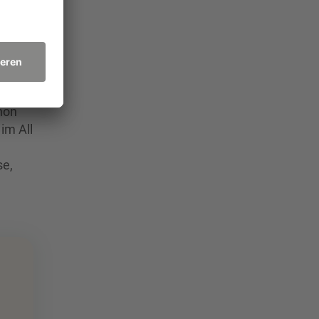
hon
im All
se,