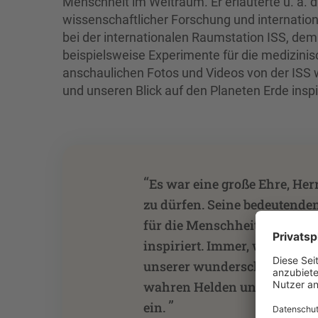
Menschheit im Weltraum. Er erläuterte u. a.
wissenschaftlicher Forschung und internati
bei der internationalen Raumstation ISS, dem
beispielsweise Experimente für die medizini
anschaulichen Fotos und Videos von der ISS w
und unseren Blick auf den Planeten Erde insp
“
Es war eine große Ehre, Her
zu dürfen. Seine bedeutende
für die Menschheit haben mic
inspiriert. Immer, wenn ich 
unserer wunderschönen Erde
wahren Helden unserer Zeit – 
”
ein.