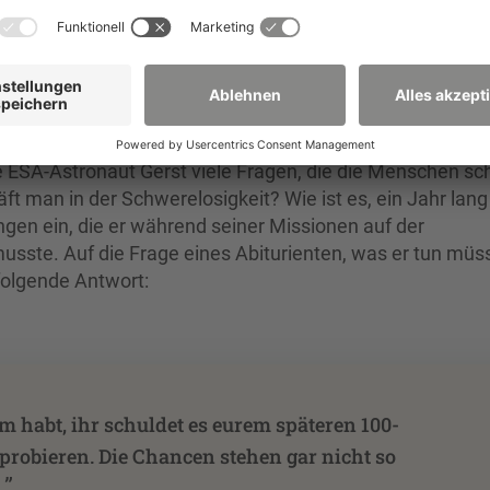
in Bildung und Internationales
 ESA-Astronaut Gerst viele Fragen, die die Menschen sc
ft man in der Schwerelosigkeit? Wie ist es, ein Jahr lang 
ngen ein, die er während seiner Missionen auf der
usste. Auf die Frage eines Abiturienten, was er tun müs
folgende Antwort:
m habt, ihr schuldet es eurem späteren 100-
 probieren. Die Chancen stehen gar nicht so
”
.