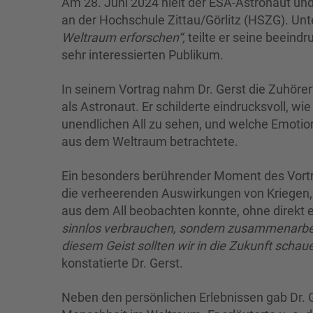
Am 28. Juni 2024 hielt der ESA-Astronaut und
an der Hochschule Zittau/Görlitz (HSZG). Unt
Weltraum erforschen“,
teilte er seine beeind
sehr interessierten Publikum.
In seinem Vortrag nahm Dr. Gerst die Zuhörer
als Astronaut. Er schilderte eindrucksvoll, wie
unendlichen All zu sehen, und welche Emotion
aus dem Weltraum betrachtete.
Ein besonders berührender Moment des Vortrag
die verheerenden Auswirkungen von Kriegen,
aus dem All beobachten konnte, ohne direkt 
sinnlos verbrauchen, sondern zusammenarbeite
diesem Geist sollten wir in die Zukunft schaue
konstatierte Dr. Gerst.
Neben den persönlichen Erlebnissen gab Dr. G