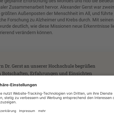
 die geplante Erforschung des Mondes und hob die Bedeu
onaler Zusammenarbeit hervor. Alexander Gerst war zwei
 größten Außenposten der Menschheit im All, und führte 
sche Forschung zu Alzheimer und Krebs durch. Mit seinen
urde deutlich, wie diese Missionen neue Erkenntnisse li
irierend verändern können.
rn Dr. Gerst an unserer Hochschule begrüßen
n Botschaften, Erfahrungen und Einsichten
h tief berührt, emotional sehr bewegt und
künftig ein vermeintliches „Problem“ auf
 habe, werde ich an ihn denken – einen
mutig, klug und stark setzt er sich für uns