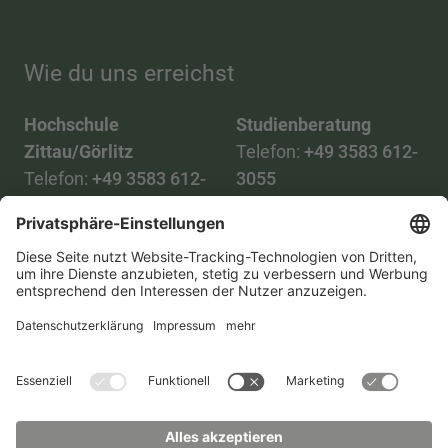
Wie du uns erreichst
Hochschule
Studienberatung
Zittau/Görlitz
Telefon:
+49 3583 612-
Telefon:
+49 3583 612-
3055
0
WhatsApp:
+49 173
Mail:
info(at)hszg.de
2086748
Mail:
stud.info(at)hszg.de
Alle Studiengänge
Datenschutz
Transparenzgesetz
Kontakt
Lageplan
Impressum
Barrierefreiheit
Presse