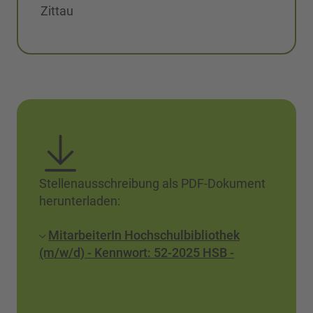
Zittau
Stellenausschreibung als PDF-Dokument
herunterladen:
MitarbeiterIn Hochschulbibliothek
(m/w/d) - Kennwort: 52-2025 HSB -