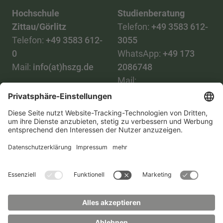
Hochschule
Studienberatung
Zittau/Görlitz
Telefon:
+49 3583 612-
Telefon:
+49 3583 612-
3055
0
WhatsApp:
+49 173
Mail:
info(at)hszg.de
2086748
Mail:
stud.info(at)hszg.de
Alle Studiengänge
Datenschutz
Transparenzgesetz
Kontakt
Lageplan
Impressum
Barrierefreiheit
Presse