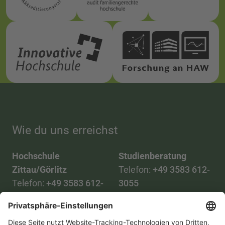
Wie du uns erreichst
Hochschule
Studienberatung
Zittau/Görlitz
Telefon:
+49 3583 612-
Telefon:
+49 3583 612-
3055
0
WhatsApp:
+49 173
Mail:
info(at)hszg.de
2086748
Mail: