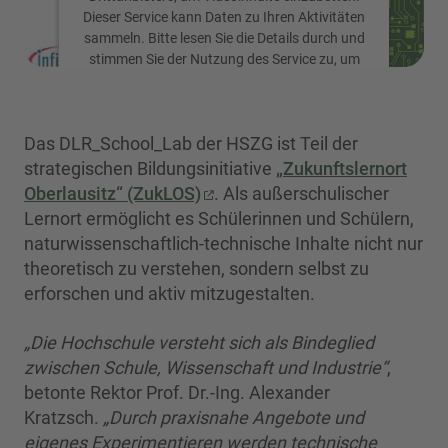
Dieser Service kann Daten zu Ihren Aktivitäten
sammeln. Bitte lesen Sie die Details durch und
stimmen Sie der Nutzung des Service zu, um
dieses Video anzusehen.
Mehr Informationen
Das DLR_School_Lab der HSZG ist Teil der
strategischen Bildungsinitiative
„Zukunftslernort
Oberlausitz“ (ZukLOS)
Akzeptieren
. Als außerschulischer
Lernort ermöglicht es Schülerinnen und Schülern,
powered by
Usercentrics Consent
naturwissenschaftlich-technische Inhalte nicht nur
Management Platform
theoretisch zu verstehen, sondern selbst zu
erforschen und aktiv mitzugestalten.
„Die Hochschule versteht sich als Bindeglied
zwischen Schule, Wissenschaft und Industrie“
,
betonte Rektor Prof. Dr.-Ing. Alexander
Kratzsch.
„Durch praxisnahe Angebote und
eigenes Experimentieren werden technische