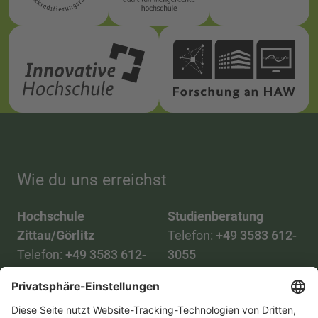
Wie du uns erreichst
Hochschule
Studienberatung
Zittau/Görlitz
Telefon:
+49 3583 612-
Telefon:
+49 3583 612-
3055
0
WhatsApp:
+49 173
Mail:
info(at)hszg.de
2086748
Mail: