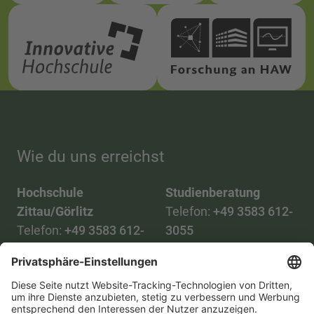
Wie du uns erreichst
Hochschule
Studienberatung
Zittau/Görlitz
Telefon:
+49 3583 612-
Telefon:
+49 3583 612-
3055
0
WhatsApp:
+49 173
Mail:
info(at)hszg.de
2086748
Mail:
stud.info(at)hszg.de