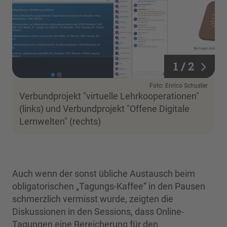
1 / 2
1 / 2
Foto: Enrico Schuster
Verbundprojekt "virtuelle Lehrkooperationen"
(links) und Verbundprojekt "Offene Digitale
Lernwelten" (rechts)
Auch wenn der sonst übliche Austausch beim
obligatorischen „Tagungs-Kaffee“ in den Pausen
schmerzlich vermisst wurde, zeigten die
Diskussionen in den Sessions, dass Online-
Tagungen eine Bereicherung für den