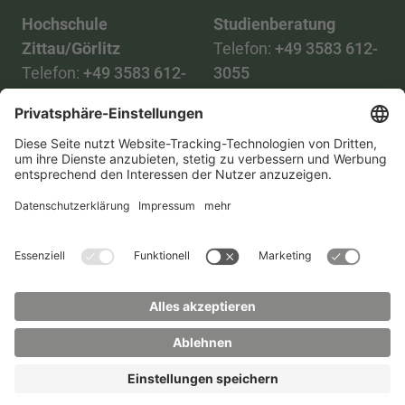
Hochschule
Studienberatung
Zittau/Görlitz
Telefon:
+49 3583 612-
Telefon:
+49 3583 612-
3055
0
WhatsApp:
+49 173
Mail:
info(at)hszg.de
2086748
Mail:
stud.info(at)hszg.de
Alle Studiengänge
Datenschutz
Transparenzgesetz
Kontakt
Lageplan
Impressum
Barrierefreiheit
Presse